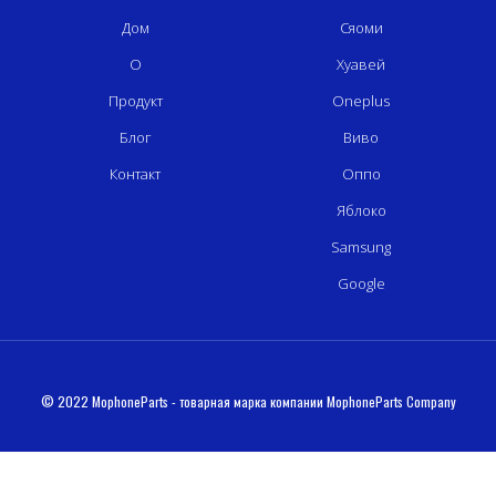
Дом
Сяоми
О
Хуавей
Продукт
Oneplus
Блог
Виво
Контакт
Оппо
Яблоко
Samsung
Google
© 2022 MophoneParts - товарная марка компании MophoneParts Company