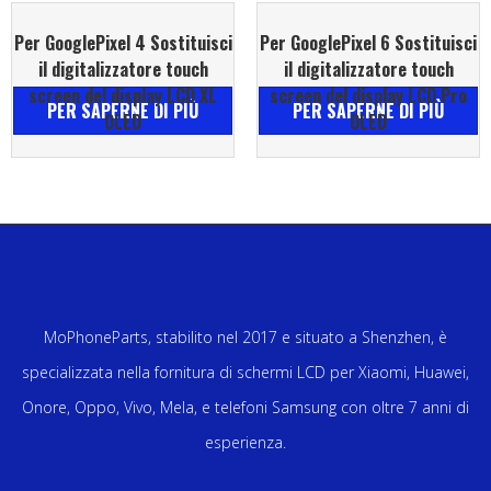
Per GooglePixel 4 Sostituisci
Per GooglePixel 6 Sostituisci
il digitalizzatore touch
il digitalizzatore touch
screen del display LCD XL
screen del display LCD Pro
PER SAPERNE DI PIÙ
PER SAPERNE DI PIÙ
OLED
OLED
MoPhoneParts, stabilito nel 2017 e situato a Shenzhen, è
specializzata nella fornitura di schermi LCD per Xiaomi, Huawei,
Onore, Oppo, Vivo, Mela, e telefoni Samsung con oltre 7 anni di
esperienza.