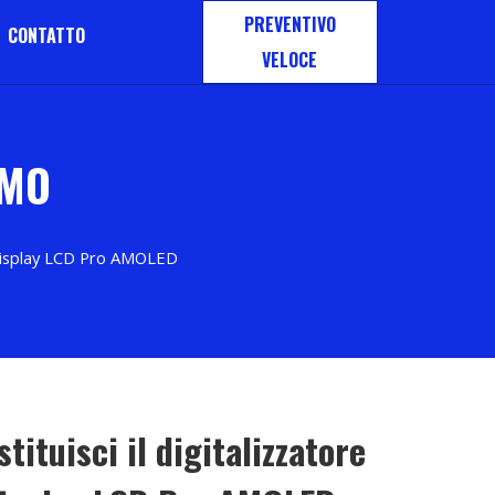
PREVENTIVO
CONTATTO
VELOCE
 MO
el display LCD Pro AMOLED
tituisci il digitalizzatore