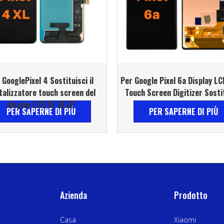
 GooglePixel 4 Sostituisci il
Per Google Pixel 6a Display L
talizzatore touch screen del
Touch Screen Digitizer Sosti
display LCD XL OLED
PER SAPERNE DI PIÙ
PER SAPERNE DI PIÙ
Azienda
Prodotto
Casa
Xiaomi