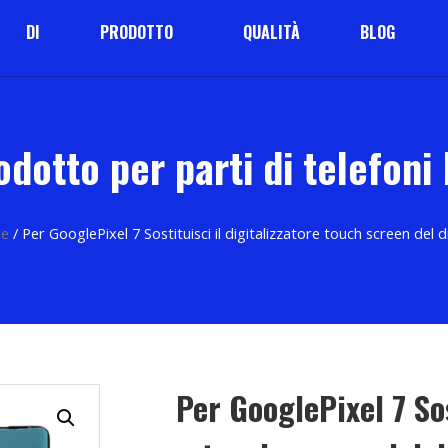
DI
PRODOTTO
QUALITÀ
BLOG
odotto per parti di telefoni
le
/ Per GooglePixel 7 Sostituisci il digitalizzatore touch screen d
Per GooglePixel 7 Sos