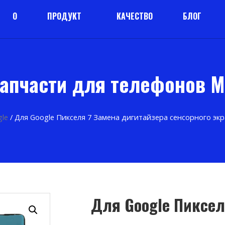
О
ПРОДУКТ
КАЧЕСТВО
БЛОГ
апчасти для телефонов 
le
/ Для Google Пикселя 7 Замена дигитайзера сенсорного эк
Для Google Пиксел