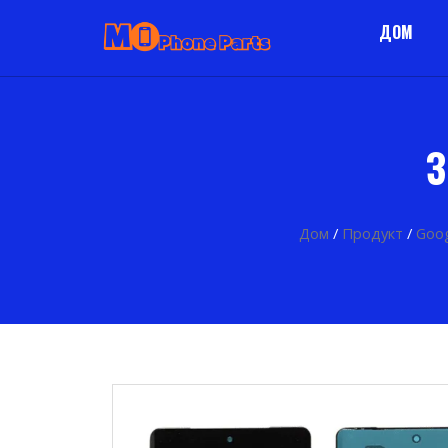
ДОМ
З
Дом
/
Продукт
/
Goog