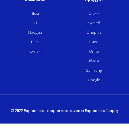
Дом
Сяоми
О
Хуавей
Продукт
Oneplus
Блог
Виво
Контакт
Оппо
Яблоко
Samsung
Google
© 2022 MophoneParts - товарная марка компании MophoneParts Company