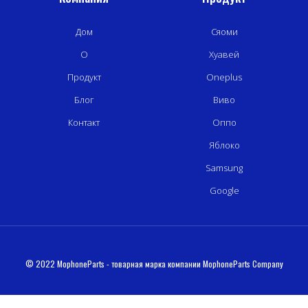
Дом
Сяоми
О
Хуавей
Продукт
Oneplus
Блог
Виво
Контакт
Оппо
Яблоко
Samsung
Google
© 2022 MophoneParts - товарная марка компании MophoneParts Company