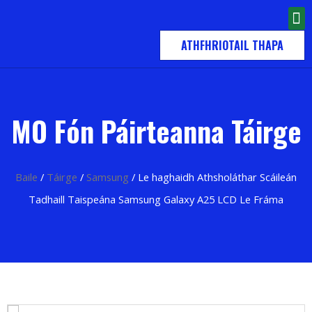
ATHFHRIOTAIL THAPA
MO Fón Páirteanna Táirge
Baile
/
Táirge
/
Samsung
/ Le haghaidh Athsholáthar Scáileán
Tadhaill Taispeána Samsung Galaxy A25 LCD Le Fráma