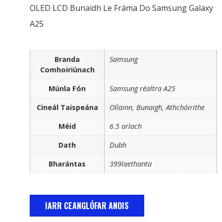
OLED LCD Bunaidh Le Fráma Do Samsung Galaxy
A25
Branda
Samsung
Comhoiriúnach
Múnla Fón
Samsung réaltra A25
Cineál Taispeána
Ollainn, Bunaigh, Athchóirithe
Méid
6.5 orlach
Dath
Dubh
Bharántas
399laethanta
IARR CEANGLÓFAR ANOIS