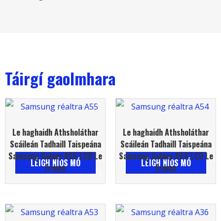
Táirgí gaolmhara
Le haghaidh Athsholáthar
Le haghaidh Athsholáthar
Scáileán Tadhaill Taispeána
Scáileán Tadhaill Taispeána
Samsung Galaxy A55 LCD Le
Samsung Galaxy A54 LCD Le
LÉIGH NÍOS MÓ
LÉIGH NÍOS MÓ
Fráma
Fráma