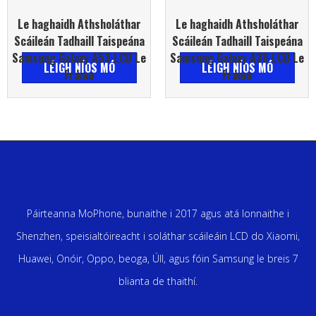
Le haghaidh Athsholáthar
Le haghaidh Athsholáthar
Scáileán Tadhaill Taispeána
Scáileán Tadhaill Taispeána
Samsung Galaxy A53 LCD Le
Samsung Galaxy A36 LCD Le
LÉIGH NÍOS MÓ
LÉIGH NÍOS MÓ
Fráma
Fráma
Páirteanna MoPhone, bunaithe i 2017 agus atá lonnaithe i
Shenzhen, speisialtóireacht i soláthar scáileáin LCD do Xiaomi,
Huawei, Onóir, Oppo, beoga, Úll, agus fóin Samsung le breis 7
blianta de thaithí.