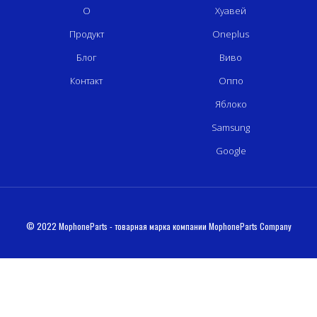
О
Хуавей
Продукт
Oneplus
Блог
Виво
Контакт
Оппо
Яблоко
Samsung
Google
© 2022 MophoneParts - товарная марка компании MophoneParts Company