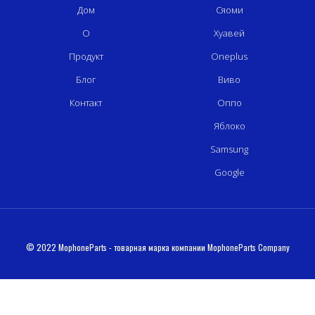
Дом
Сяоми
О
Хуавей
Продукт
Oneplus
Блог
Виво
Контакт
Оппо
Яблоко
Samsung
Google
© 2022 MophoneParts - товарная марка компании MophoneParts Company