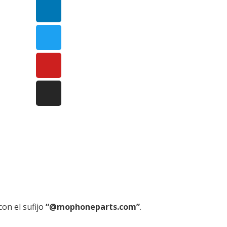
on el sufijo
“@mophoneparts.com”
.