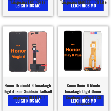
Taispeána LCD Cliste
Taispeána AMOLED LCD Lite
LÉIGH NÍOS MÓ
LÉIGH NÍOS MÓ
Honor Draíocht 6 Ionadaigh
Seinn Onóir 6 Móide
Digititheoir Scáileán Tadhaill
Ionadaigh Digititheoir
Taispeána OLED LCD
Scáileán Tadhaill LCD
LÉIGH NÍOS MÓ
LÉIGH NÍOS MÓ
Taispeáin