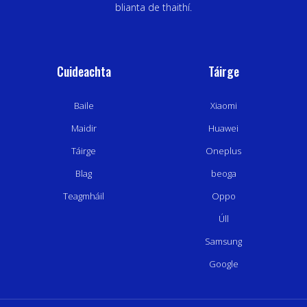
blianta de thaithí.
Cuideachta
Táirge
Baile
Xiaomi
Maidir
Huawei
Táirge
Oneplus
Blag
beoga
Teagmháil
Oppo
Úll
Samsung
Google