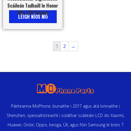
Scáileán Tadhaill le Honor
X8b LCD Display
LÉIGH NÍOS MÓ
1
2
→
Páirteanna MoPhone, bunaithe i 2017 agus atá lonnaithe i
Shenzhen, speisialtóireacht i soláthar scáileáin LCD do Xiaomi,
Huawei, Onóir, Oppo, beoga, Úll, agus fóin Samsung le breis 7