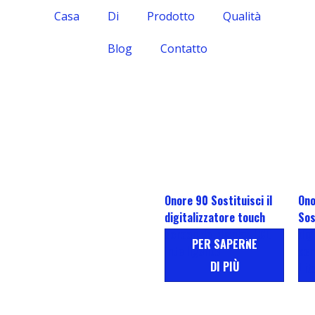
Casa
Di
Prodotto
Qualità
Blog
Contatto
Onore 90 Sostituisci il
Ono
digitalizzatore touch
Sos
screen del display LCD
dig
PER SAPERNE
intelligente
scr
DI PIÙ
Lit