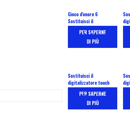
Gioco d'onore 6
Sos
Sostituisci il
dig
digitalizzatore touch
scr
PER SAPERNE
screen del display LCD
Hon
DI PIÙ
Plus
Sostituisci il
Sos
digitalizzatore touch
dig
screen del display LCD
scr
PER SAPERNE
Honor X6b
Hon
DI PIÙ