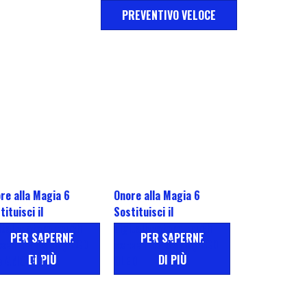
PREVENTIVO VELOCE
re alla Magia 6
Onore alla Magia 6
tituisci il
Sostituisci il
italizzatore touch
digitalizzatore touch
PER SAPERNE
PER SAPERNE
een del display LCD
screen del display LCD
DI PIÙ
DI PIÙ
e AMOLED
OLED