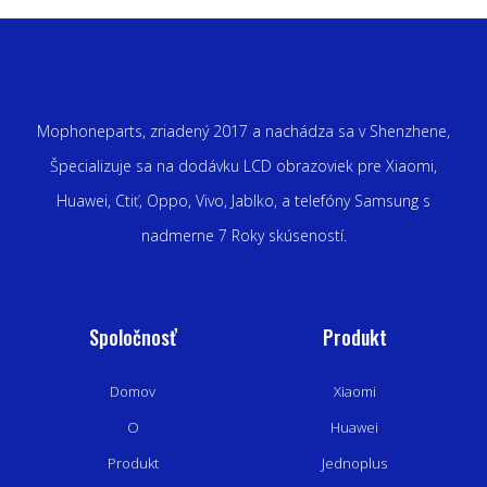
Mophoneparts, zriadený 2017 a nachádza sa v Shenzhene,
Špecializuje sa na dodávku LCD obrazoviek pre Xiaomi,
Huawei, Ctiť, Oppo, Vivo, Jablko, a telefóny Samsung s
nadmerne 7 Roky skúseností.
Spoločnosť
Produkt
Domov
Xiaomi
O
Huawei
Produkt
Jednoplus