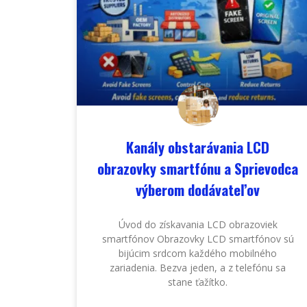
Kanály obstarávania LCD
obrazovky smartfónu a Sprievodca
výberom dodávateľov
Úvod do získavania LCD obrazoviek
smartfónov Obrazovky LCD smartfónov sú
bijúcim srdcom každého mobilného
zariadenia. Bezva jeden, a z telefónu sa
stane ťažítko.