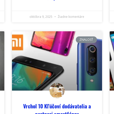
októbra 9, 2025
Žiadne komentáre
ZNALOSŤ
Vrchol 10 Kľúčoví dodávatelia a
partneri smartfónov