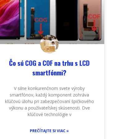
Čo sú COG a COF na trhu s LCD
smartfónmi?
V silne konkurenčnom svete výroby
smartfónov, každý komponent zohráva
kľúčovú úlohu pri zabezpečovaní špičkového
výkonu a používateľskej skúsenosti. Dve
kľúčové technológie v
PREČÍTAJTE SI VIAC »