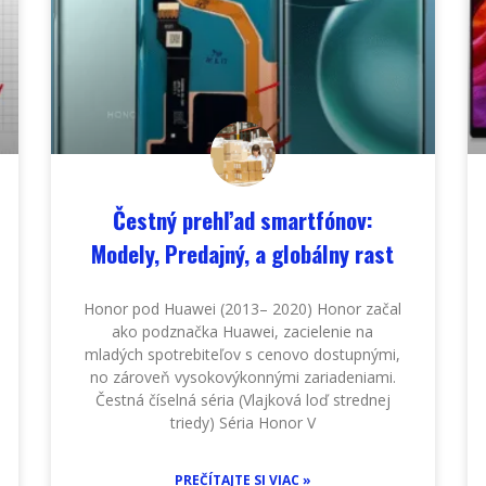
Čestný prehľad smartfónov:
Modely, Predajný, a globálny rast
Honor pod Huawei (2013– 2020) Honor začal
ako podznačka Huawei, zacielenie na
mladých spotrebiteľov s cenovo dostupnými,
no zároveň vysokovýkonnými zariadeniami.
Čestná číselná séria (Vlajková loď strednej
triedy) Séria Honor V
PREČÍTAJTE SI VIAC »