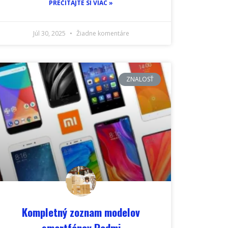
PREČÍTAJTE SI VIAC »
Júl 30, 2025
Žiadne komentáre
ZNALOSŤ
Kompletný zoznam modelov
smartfónov Redmi