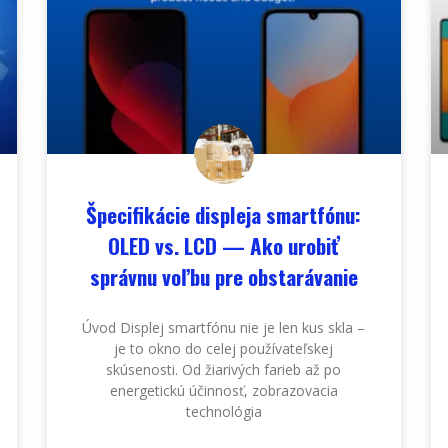
Špecifikácie displeja smartfónu:
OLED vs. LCD — Ako urobiť
správnu voľbu pre obstarávanie
Úvod Displej smartfónu nie je len kus skla –
je to okno do celej používateľskej
skúsenosti. Od žiarivých farieb až po
energetickú účinnosť, zobrazovacia
technológia