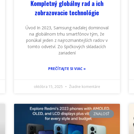
Kompletný globálny rad a ich
zobrazovacie technológie
Úvod In 2023, Samsung naďalej dominoval
na globálnom trhu smartfónov tým, že
ponúkal jeden z najrozmanitejších radov v
tomto odvetví. Zo špičkových skladacích
zariadení
PREČÍTAJTE SI VIAC »
októbra 15, 2025
Žiadne komentáre
ZNALOSŤ