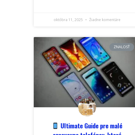
októbra 11, 2025
Žiadne komentáre
ZNALOSŤ
Ultimate Guide pre malé
opravovne telefónov, ktoré