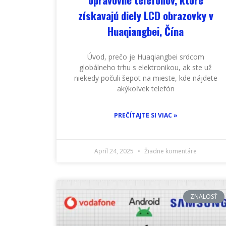
získavajú diely LCD obrazovky v
Huaqiangbei, Čína
Úvod, prečo je Huaqiangbei srdcom
globálneho trhu s elektronikou, ak ste už
niekedy počuli šepot na mieste, kde nájdete
akýkoľvek telefón
PREČÍTAJTE SI VIAC »
Apríl 24, 2025
Žiadne komentáre
ZNALOSŤ