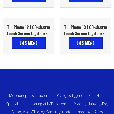
Til iPhone 12 LCD-skærm
Til iPhone 13 LCD-skærm
Touch Screen Digitalizer-
Touch Screen Digitalizer-
samling
samling
LÆS MERE
LÆS MERE
Mophoneparts, etableret i 2017 og beliggende i Shenzhen,
Specialiseret i levering af LCD -skærme til Xiaomi, Huawei, Ære,
Oppo, Vivo, Æble, og Samsung telefoner med over 7 års