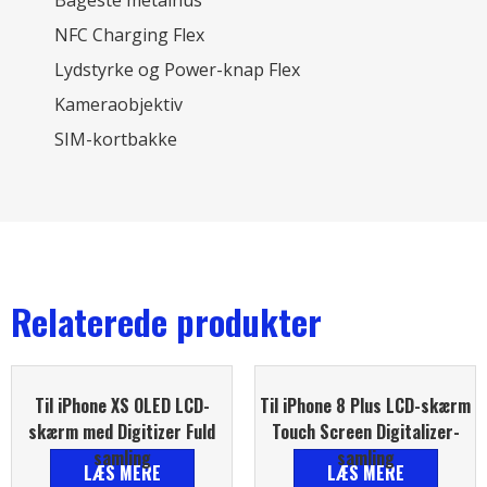
Bageste metalhus
NFC Charging Flex
Lydstyrke og Power-knap Flex
Kameraobjektiv
SIM-kortbakke
Relaterede produkter
Til iPhone XS OLED LCD-
Til iPhone 8 Plus LCD-skærm
skærm med Digitizer Fuld
Touch Screen Digitalizer-
samling
samling
LÆS MERE
LÆS MERE