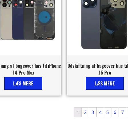
ning af bagcover hus til iPhone
Udskiftning af bagcover hus ti
14 Pro Max
15 Pro
LÆS MERE
LÆS MERE
1
2
3
4
5
6
7