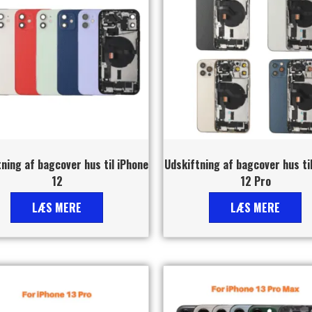
ning af bagcover hus til iPhone
Udskiftning af bagcover hus ti
12
12 Pro
LÆS MERE
LÆS MERE