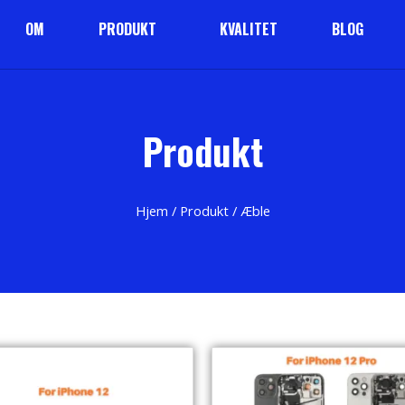
OM
PRODUKT
KVALITET
BLOG
Produkt
Hjem
/
Produkt
/ Æble