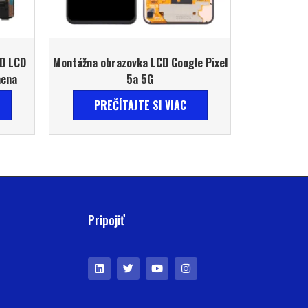
ED LCD
Montážna obrazovka LCD Google Pixel
mena
5a 5G
PREČÍTAJTE SI VIAC
Pripojiť