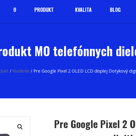
O
PRODUKT
KVALITA
BLOG
rodukt MO telefónnych diel
dukt
/
Riadenie
/ Pre Google Pixel 2 OLED LCD displej Dotykový dig
Pre Google Pixel 2 