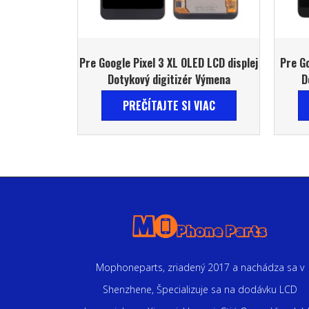
Pre Google Pixel 3 XL OLED LCD displej
Pre Go
Dotykový digitizér Výmena
D
PREČÍTAJTE SI VIAC
Mophoneparts, zriadený 2017 a nachádza sa v
Shenzhene, Špecializuje sa na dodávku LCD