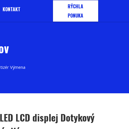
RÝCHLA
KONTAKT
PONUKA
ov
itizér Výmena
OLED LCD displej Dotykový