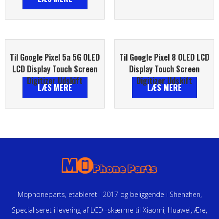
Til Google Pixel 5a 5G OLED
Til Google Pixel 8 OLED LCD
LCD Display Touch Screen
Display Touch Screen
Digitizer Udskift
Digitizer Udskift
LÆS MERE
LÆS MERE
Mophoneparts, etableret i 2017 og beliggende i Shenzhen,
Specialiseret i levering af LCD -skærme til Xiaomi, Huawei, Ære,