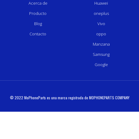
Acerca de
Huawei
Producto
oneplus
Blog
Vivo
Contacto
oppo
Manzana
Samsung
Google
© 2022 MoPhoneParts es una marca registrada de MOPHONEPARTS COMPANY