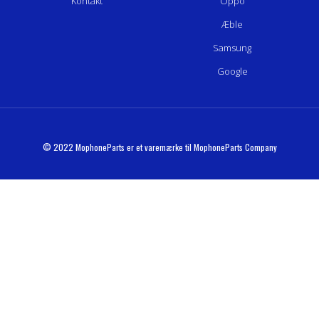
Kontakt
Oppo
Æble
Samsung
Google
© 2022 MophoneParts er et varemærke til MophoneParts Company