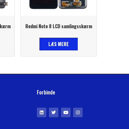
skærm
Redmi Note 8 LCD samlingsskærm
LÆS MERE
Forbinde