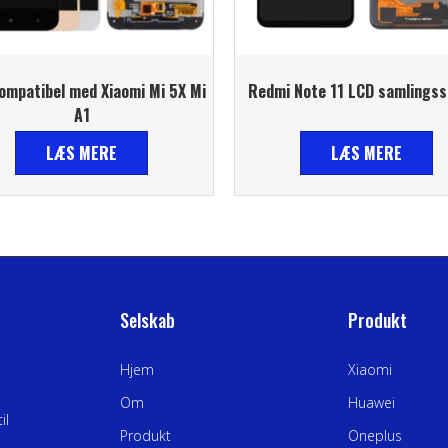
ompatibel med Xiaomi Mi 5X Mi
Redmi Note 11 LCD samlings
A1
LÆS MERE
LÆS MERE
Selskab
Produkt
Hjem
Xiaomi
Om
Huawei
il
Produkt
Oneplus