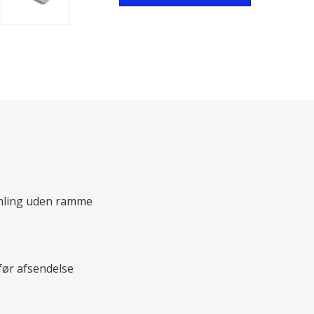
mling uden ramme
 før afsendelse