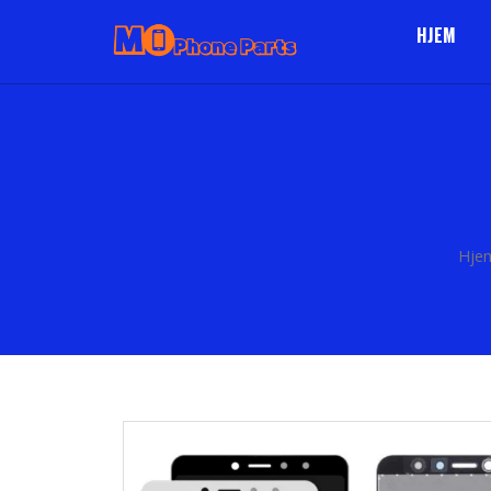
HJEM
Hje