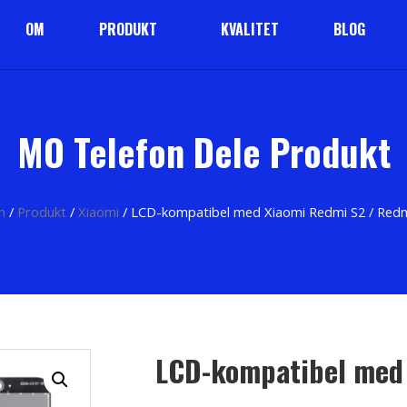
OM
PRODUKT
KVALITET
BLOG
MO Telefon Dele Produkt
m
/
Produkt
/
Xiaomi
/ LCD-kompatibel med Xiaomi Redmi S2 / Red
LCD-kompatibel med 