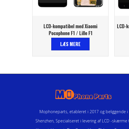
LCD-kompatibel med Xiaomi
LCD-k
Pocophone F1 / Lille F1
LÆS MERE
Mophoneparts, etableret i 2017 og beliggende i
Shenzhen, Specialiseret i levering af LCD -skærme t