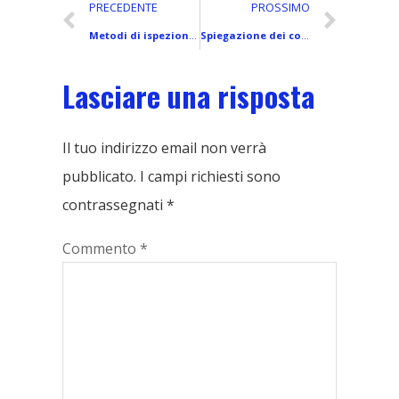
PRECEDENTE
PROSSIMO
Metodi di ispezione dello schermo LCD dello smartphone: Test pratici per i difetti, Tocco, e qualità di visualizzazione
Spiegazione dei componenti interni dello smartphone: All'interno di un moderno dispositivo elettronico di precisione
Lasciare una risposta
Il tuo indirizzo email non verrà
pubblicato.
I campi richiesti sono
contrassegnati
*
Commento
*