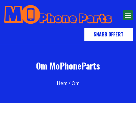
SNABB OFFERT
Om MoPhoneParts
Hem
/ Om