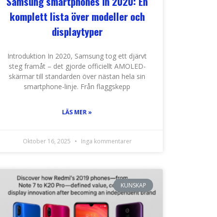
Samsung smartphones in 2020: En
komplett lista över modeller och
displaytyper
Introduktion In 2020, Samsung tog ett djärvt
steg framåt – det gjorde officiellt AMOLED-
skärmar till standarden över nästan hela sin
smartphone-linje. Från flaggskepp
LÄS MER »
Oktober 16, 2025
Inga kommentarer
KUNSKAP