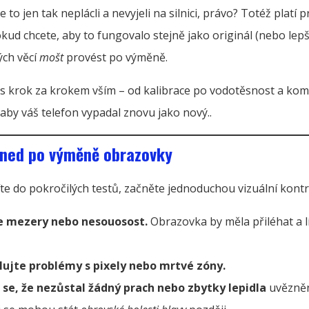
 to jen tak neplácli a nevyjeli na silnici, právo? Totéž platí p
ud chcete, aby to fungovalo stejně jako originál (nebo lepší!
ých věcí
mošt
provést po výměně.
 krok za krokem vším – od kalibrace po vodotěsnost a kom
aby váš telefon vypadal znovu jako nový..
hned po výměně obrazovky
te do pokročilých testů, začněte jednoduchou vizuální kontr
e mezery nebo nesouosost.
Obrazovka by měla přiléhat a l
lujte problémy s pixely nebo mrtvé zóny.
 se, že nezůstal žádný prach nebo zbytky lepidla
uvězněn