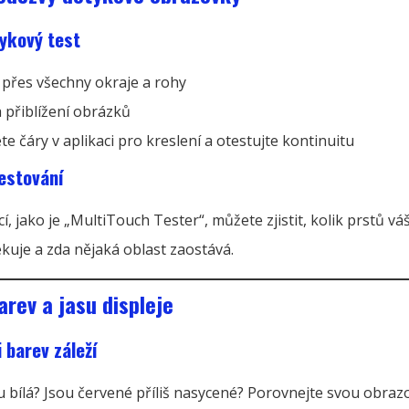
ykový test
 přes všechny okraje a rohy
a přiblížení obrázků
e čáry v aplikaci pro kreslení a otestujte kontinuitu
estování
í, jako je „MultiTouch Tester“, můžete zjistit, kolik prstů vá
kuje a zda nějaká oblast zaostává.
arev a jasu displeje
 barev záleží
u bílá? Jsou červené příliš nasycené? Porovnejte svou obraz