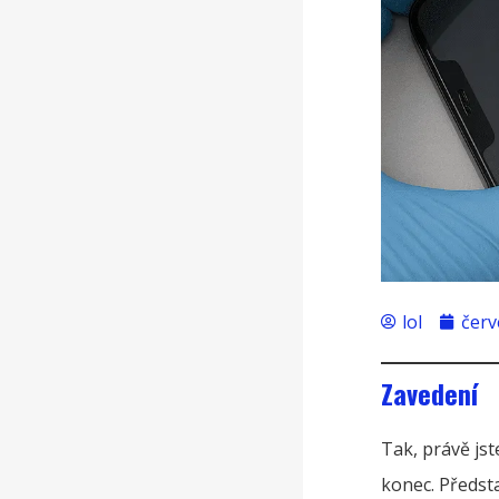
lol
červ
Zavedení
Tak, právě jst
konec. Předst