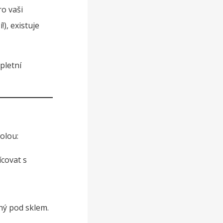
ro vaši
), existuje
pletní
olou:
ícovat s
ý pod sklem.