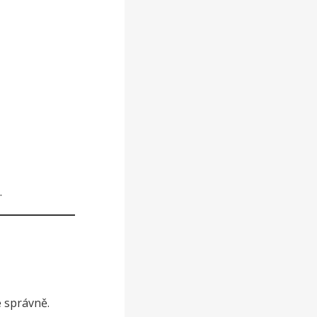
.
e správně.