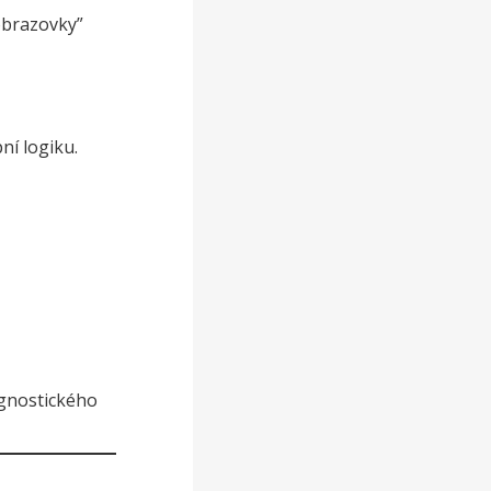
obrazovky”
ní logiku.
agnostického