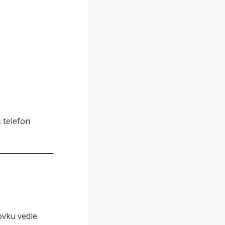
š telefon
ovku vedle