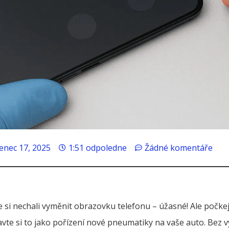
enec 17, 2025
1:51 odpoledne
Žádné komentáře
e si nechali vyměnit obrazovku telefonu – úžasné! Ale počkej
avte si to jako pořízení nové pneumatiky na vaše auto. Bez 