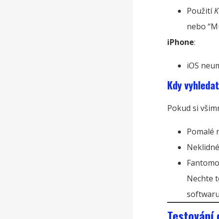
Použití
K
nebo “Mu
iPhone
:
iOS neum
Kdy vyhledat
Pokud si všim
Pomalé 
Neklidné
Fantomo
Nechte t
softwaru
Testování 