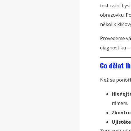
testování byste
obrazovku. Pok
několik klíčov
Provedeme vás
diagnostiku – 
Co dělat i
Než se ponoří
Hledejt
rámem.
Zkontro
Ujistěte