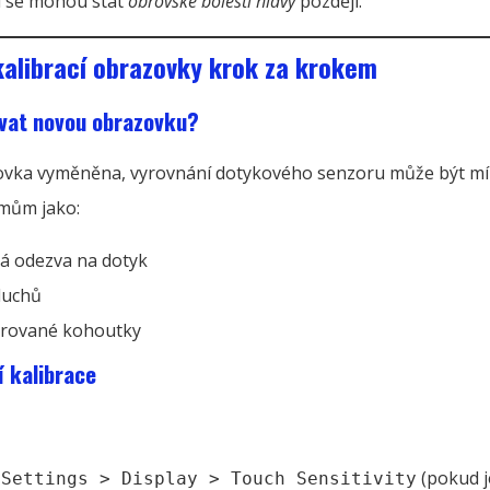
i se mohou stát
obrovské bolesti hlavy
později.
alibrací obrazovky krok za krokem
ovat novou obrazovku?
zovka vyměněna, vyrovnání dotykového senzoru může být m
mům jako:
á odezva na dotyk
duchů
trované kohoutky
 kalibrace
a
(pokud je
Settings > Display > Touch Sensitivity