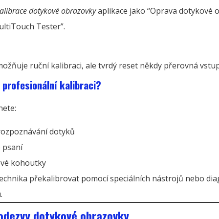
alibrace dotykové obrazovky
aplikace jako “Oprava dotykové 
ltiTouch Tester”.
ožňuje ruční kalibraci, ale tvrdý reset někdy přerovná vstup
 profesionální kalibraci?
nete:
rozpoznávání dotyků
 psaní
vé kohoutky
echnika překalibrovat pomocí speciálních nástrojů nebo di
.
odezvy dotykové obrazovky