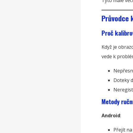
Tyto malé věc
Průvodce k
Proč kalibr
Když je obra
vede k problé
Nepřesn
Doteky 
Neregis
Metody ruční
Android
:
Přejít n