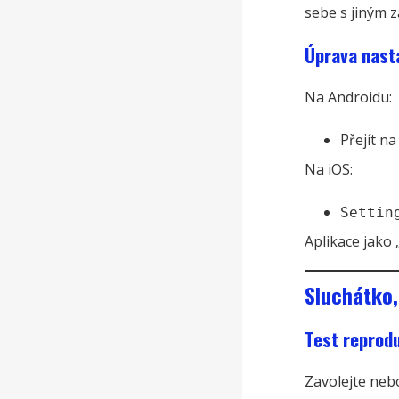
sebe s jiným z
Úprava nast
Na Androidu:
Přejít n
Na iOS:
Settin
Aplikace jako
Sluchátko,
Test reprod
Zavolejte nebo