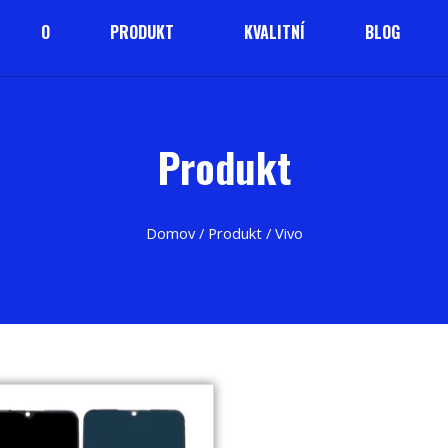
O
PRODUKT
KVALITNÍ
BLOG
Produkt
Domov
/
Produkt
/ Vivo