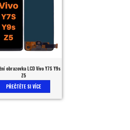
ní obrazovka LCD Vivo Y7S Y9s
Z5
PŘEČTĚTE SI VÍCE