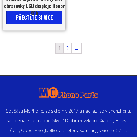
obrazovky LCD displeje Honor
X8b
PŘEČTĚTE SI VÍCE
1
2
→
Součásti MoPhone, se sídlem v 2017 a nachází se v Shenzhenu,
se specializuje na dodávky LCD obrazovek pro Xiaomi, Huawei,
Čest, Oppo, Vivo, Jablko, a telefony Samsung s více než 7 let