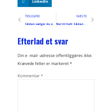
LinkedIn
TIDLIGERE
NÆSTE
Sådan vælger du en telefonskærm uden at blive svindlet? Ultimate Guide for Beginners
Nul til helt: Sådan udskiftes en telefonskærm med nuloplevelse (Værktøjssæt + Brugstips inkluderet)
Efterlad et svar
Din e -mail -adresse offentliggøres ikke.
Krævede felter er markeret
*
Kommentar
*