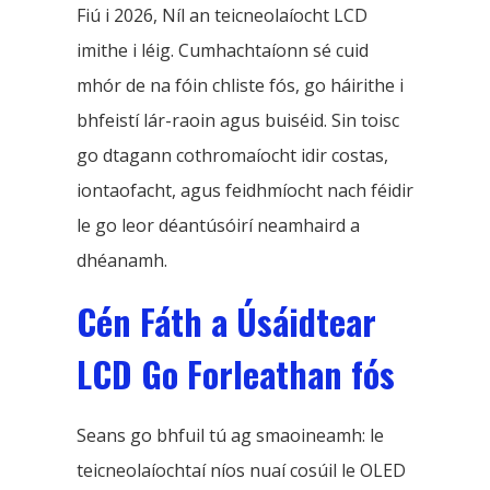
Fiú i 2026, Níl an teicneolaíocht LCD
imithe i léig. Cumhachtaíonn sé cuid
mhór de na fóin chliste fós, go háirithe i
bhfeistí lár-raoin agus buiséid. Sin toisc
go dtagann cothromaíocht idir costas,
iontaofacht, agus feidhmíocht nach féidir
le go leor déantúsóirí neamhaird a
dhéanamh.
Cén Fáth a Úsáidtear
LCD Go Forleathan fós
Seans go bhfuil tú ag smaoineamh: le
teicneolaíochtaí níos nuaí cosúil le OLED