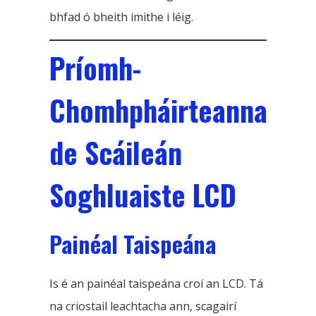
bhfad ó bheith imithe i léig.
Príomh-
Chomhpháirteanna
de Scáileán
Soghluaiste LCD
Painéal Taispeána
Is é an painéal taispeána croí an LCD. Tá
na criostail leachtacha ann, scagairí