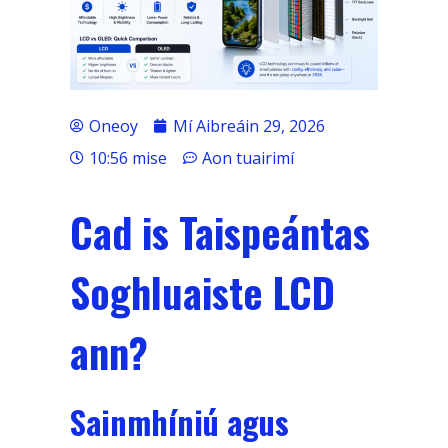
Oneoy
Mí Aibreáin 29, 2026
10:56 mise
Aon tuairimí
Cad is Taispeántas
Soghluaiste LCD
ann?
Sainmhíniú agus