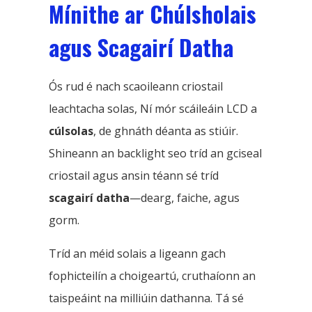
Mínithe ar Chúlsholais
agus Scagairí Datha
Ós rud é nach scaoileann criostail
leachtacha solas, Ní mór scáileáin LCD a
cúlsolas
, de ghnáth déanta as stiúir.
Shineann an backlight seo tríd an gciseal
criostail agus ansin téann sé tríd
scagairí datha
—dearg, faiche, agus
gorm.
Tríd an méid solais a ligeann gach
fophicteilín a choigeartú, cruthaíonn an
taispeáint na milliúin dathanna. Tá sé