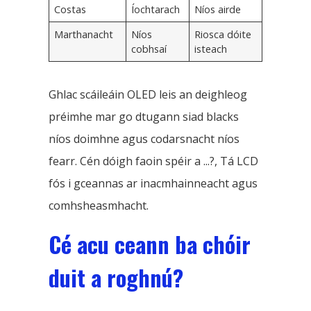
Costas
Íochtarach
Níos airde
Marthanacht
Níos
Riosca dóite
cobhsaí
isteach
Ghlac scáileáin OLED leis an deighleog
préimhe mar go dtugann siad blacks
níos doimhne agus codarsnacht níos
fearr. Cén dóigh faoin spéir a ...?, Tá LCD
fós i gceannas ar inacmhainneacht agus
comhsheasmhacht.
Cé acu ceann ba chóir
duit a roghnú?