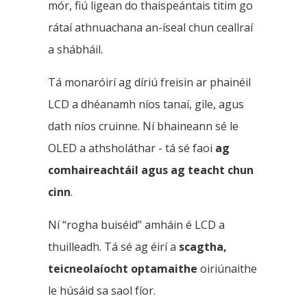
mór, fiú ligean do thaispeántais titim go
rátaí athnuachana an-íseal chun ceallraí
a shábháil.
Tá monaróirí ag díriú freisin ar phainéil
LCD a dhéanamh níos tanaí, gile, agus
dath níos cruinne. Ní bhaineann sé le
OLED a athsholáthar - tá sé faoi
ag
comhaireachtáil agus ag teacht chun
cinn
.
Ní “rogha buiséid” amháin é LCD a
thuilleadh. Tá sé ag éirí a
scagtha,
teicneolaíocht optamaithe
oiriúnaithe
le húsáid sa saol fíor.