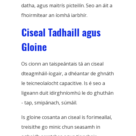
datha, agus maitrís picteilín. Seo an áit a
fhoirmítear an íomhá iarbhír.
Ciseal Tadhaill agus
Gloine
Os cionn an taispeántais tá an ciseal
dteagmháil-íogair, a dhéantar de ghnáth
le teicneolaíocht capacitive. Is é seo a
ligeann duit idirghníomhú le do ghuthán
- tap, smipánach, súmáil.
Is gloine cosanta an ciseal is forimeallaí,
treisithe go minic chun seasamh in