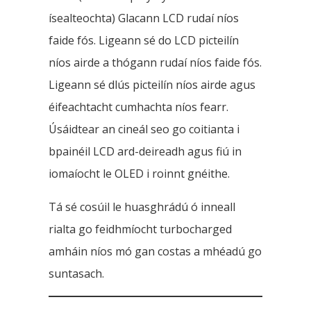
ísealteochta) Glacann LCD rudaí níos
faide fós. Ligeann sé do LCD picteilín
níos airde a thógann rudaí níos faide fós.
Ligeann sé dlús picteilín níos airde agus
éifeachtacht cumhachta níos fearr.
Úsáidtear an cineál seo go coitianta i
bpainéil LCD ard-deireadh agus fiú in
iomaíocht le OLED i roinnt gnéithe.
Tá sé cosúil le huasghrádú ó inneall
rialta go feidhmíocht turbocharged
amháin níos mó gan costas a mhéadú go
suntasach.