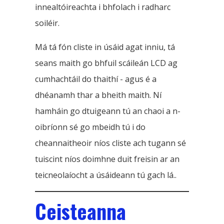
innealtóireachta i bhfolach i radharc
soiléir.
Má tá fón cliste in úsáid agat inniu, tá
seans maith go bhfuil scáileán LCD ag
cumhachtáil do thaithí - agus é a
dhéanamh thar a bheith maith. Ní
hamháin go dtuigeann tú an chaoi a n-
oibríonn sé go mbeidh tú i do
cheannaitheoir níos cliste ach tugann sé
tuiscint níos doimhne duit freisin ar an
teicneolaíocht a úsáideann tú gach lá..
Ceisteanna