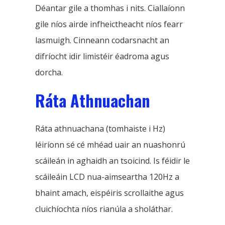
Déantar gile a thomhas i nits. Ciallaíonn
gile níos airde infheictheacht níos fearr
lasmuigh. Cinneann codarsnacht an
difríocht idir limistéir éadroma agus
dorcha.
Ráta Athnuachan
Ráta athnuachana (tomhaiste i Hz)
léiríonn sé cé mhéad uair an nuashonrú
scáileán in aghaidh an tsoicind. Is féidir le
scáileáin LCD nua-aimseartha 120Hz a
bhaint amach, eispéiris scrollaithe agus
cluichíochta níos rianúla a sholáthar.