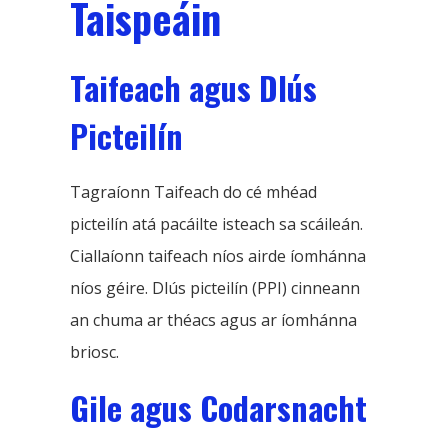
Taispeáin
Taifeach agus Dlús
Picteilín
Tagraíonn Taifeach do cé mhéad
picteilín atá pacáilte isteach sa scáileán.
Ciallaíonn taifeach níos airde íomhánna
níos géire. Dlús picteilín (PPI) cinneann
an chuma ar théacs agus ar íomhánna
briosc.
Gile agus Codarsnacht