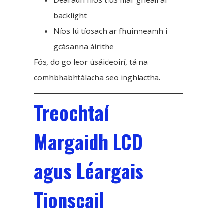
Dearadh níos tiús mar gheall ar
backlight
Níos lú tíosach ar fhuinneamh i
gcásanna áirithe
Fós, do go leor úsáideoirí, tá na
comhbhabhtálacha seo inghlactha.
Treochtaí
Margaidh LCD
agus Léargais
Tionscail