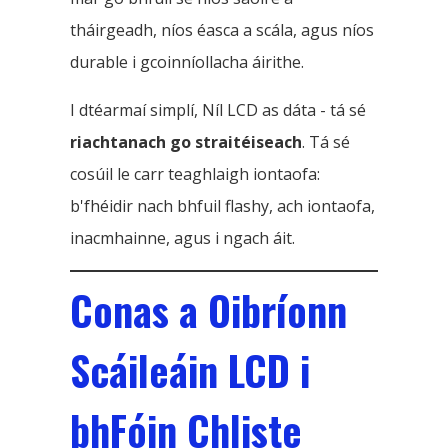
tháirgeadh, níos éasca a scála, agus níos
durable i gcoinníollacha áirithe.
I dtéarmaí simplí, Níl LCD as dáta - tá sé
riachtanach go straitéiseach
. Tá sé
cosúil le carr teaghlaigh iontaofa:
b'fhéidir nach bhfuil flashy, ach iontaofa,
inacmhainne, agus i ngach áit.
Conas a Oibríonn
Scáileáin LCD i
bhFóin Chliste