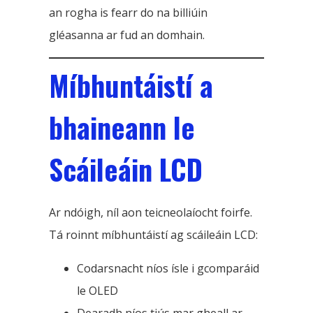
an rogha is fearr do na billiúin
gléasanna ar fud an domhain.
Míbhuntáistí a
bhaineann le
Scáileáin LCD
Ar ndóigh, níl aon teicneolaíocht foirfe.
Tá roinnt míbhuntáistí ag scáileáin LCD:
Codarsnacht níos ísle i gcomparáid
le OLED