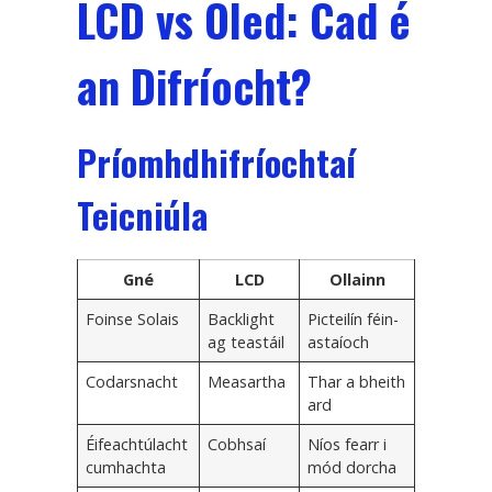
LCD vs Oled: Cad é
an Difríocht?
Príomhdhifríochtaí
Teicniúla
Gné
LCD
Ollainn
Foinse Solais
Backlight
Picteilín féin-
ag teastáil
astaíoch
Codarsnacht
Measartha
Thar a bheith
ard
Éifeachtúlacht
Cobhsaí
Níos fearr i
cumhachta
mód dorcha