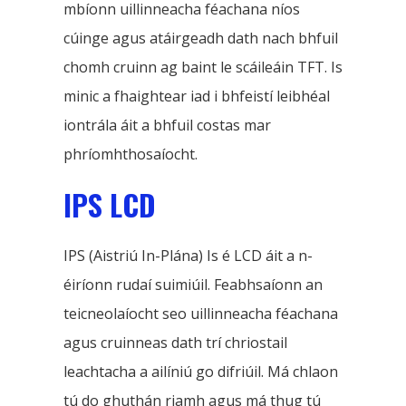
mbíonn uillinneacha féachana níos
cúinge agus atáirgeadh dath nach bhfuil
chomh cruinn ag baint le scáileáin TFT. Is
minic a fhaightear iad i bhfeistí leibhéal
iontrála áit a bhfuil costas mar
phríomhthosaíocht.
IPS LCD
IPS (Aistriú In-Plána) Is é LCD áit a n-
éiríonn rudaí suimiúil. Feabhsaíonn an
teicneolaíocht seo uillinneacha féachana
agus cruinneas dath trí chriostail
leachtacha a ailíniú go difriúil. Má chlaon
tú do ghuthán riamh agus má thug tú