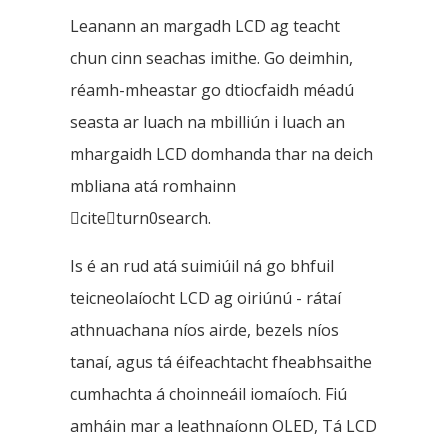
Leanann an margadh LCD ag teacht
chun cinn seachas imithe. Go deimhin,
réamh-mheastar go dtiocfaidh méadú
seasta ar luach na mbilliún i luach an
mhargaidh LCD domhanda thar na deich
mbliana atá romhainn
citeturn0search.
Is é an rud atá suimiúil ná go bhfuil
teicneolaíocht LCD ag oiriúnú - rátaí
athnuachana níos airde, bezels níos
tanaí, agus tá éifeachtacht fheabhsaithe
cumhachta á choinneáil iomaíoch. Fiú
amháin mar a leathnaíonn OLED, Tá LCD