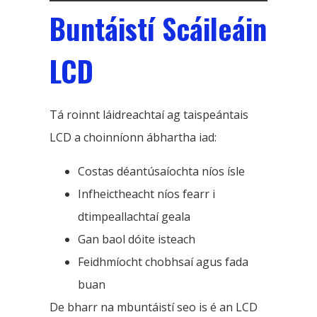
Buntáistí Scáileáin
LCD
Tá roinnt láidreachtaí ag taispeántais
LCD a choinníonn ábhartha iad:
Costas déantúsaíochta níos ísle
Infheictheacht níos fearr i
dtimpeallachtaí geala
Gan baol dóite isteach
Feidhmíocht chobhsaí agus fada
buan
De bharr na mbuntáistí seo is é an LCD