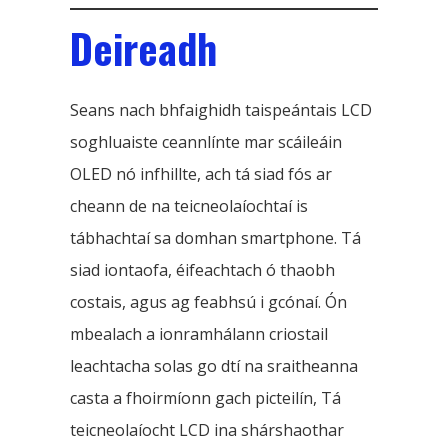
Deireadh
Seans nach bhfaighidh taispeántais LCD
soghluaiste ceannlínte mar scáileáin
OLED nó infhillte, ach tá siad fós ar
cheann de na teicneolaíochtaí is
tábhachtaí sa domhan smartphone. Tá
siad iontaofa, éifeachtach ó thaobh
costais, agus ag feabhsú i gcónaí. Ón
mbealach a ionramhálann criostail
leachtacha solas go dtí na sraitheanna
casta a fhoirmíonn gach picteilín, Tá
teicneolaíocht LCD ina shárshaothar