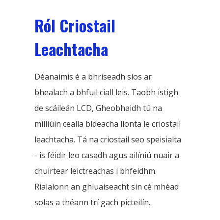
Ról Criostail
Leachtacha
Déanaimis é a bhriseadh síos ar
bhealach a bhfuil ciall leis. Taobh istigh
de scáileán LCD, Gheobhaidh tú na
milliúin cealla bídeacha líonta le criostail
leachtacha. Tá na criostail seo speisialta
- is féidir leo casadh agus ailíniú nuair a
chuirtear leictreachas i bhfeidhm.
Rialaíonn an ghluaiseacht sin cé mhéad
solas a théann trí gach picteilín.