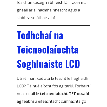
fós chun tosaigh i bhfeistí lár-raoin mar
gheall ar a inacmhainneacht agus a
slabhra soláthair aibí.
Todhchaí na
Teicneolaíochta
Soghluaiste LCD
Dá réir sin, cad atá le teacht le haghaidh
LCD? Tá nuálaíocht fós ag tarlú. Forbairtí
nua cosúil le
teicneolaíocht TFT ocsaíd
ag feabhsú éifeachtacht cumhachta go