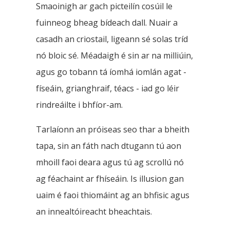
Smaoinigh ar gach picteilín cosúil le
fuinneog bheag bídeach dall. Nuair a
casadh an criostail, ligeann sé solas tríd
nó bloic sé. Méadaigh é sin ar na milliúin,
agus go tobann tá íomhá iomlán agat -
físeáin, grianghraif, téacs - iad go léir
rindreáilte i bhfíor-am.
Tarlaíonn an próiseas seo thar a bheith
tapa, sin an fáth nach dtugann tú aon
mhoill faoi deara agus tú ag scrollú nó
ag féachaint ar fhíseáin. Is illusion gan
uaim é faoi thiomáint ag an bhfisic agus
an innealtóireacht bheachtais.