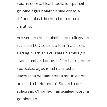
suíonn criostail leachtacha idir painéil
ghloine agus rialaíonn siad conas a
théann solas tríd chun íomhánna a
chruthú.
Ach seo an chuid suimiúil - ní tháirgeann
scáileáin LCD solas leo féin. Ina áit sin,
siad ag brath ar a
cúlsolas
. Samhlaigh
stáitse amharclainne: is é an backlight an
spotsolas, agus is iad na criostail
leachtacha na taibheoirí a mhúnlaíonn
an méid a fheiceann tú. Sin an fhoinse
solais sin, d'fhanfadh an scáileán dorcha
go hiomlán.