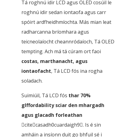
Tá roghnú idir LCD agus OLED cosúil le
roghnú idir sedan iontaofa agus carr
spóirt ardfheidhmíochta. Más mian leat
radharcanna bríomhara agus
teicneolaíocht cheannródaíoch, Tá OLED
tempting. Ach má tá cúram ort faoi
costas, marthanacht, agus
iontaofacht
, Tá LCD fós ina rogha
soladach.
Suimiúil, Tá LCD fós
thar 70%
glffordability sciar den mhargadh
agus glacadh forleathan
citecasadh0cuardaigh9. Is é sin
amháin a insíonn duit go bhfuil sé i