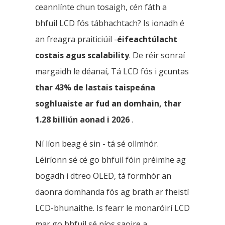
ceannlínte chun tosaigh, cén fáth a
bhfuil LCD fós tábhachtach? Is ionadh é
an freagra praiticiúil -
éifeachtúlacht
costais agus scalability
. De réir sonraí
margaidh le déanaí, Tá LCD fós i gcuntas
thar 43% de lastais taispeána
soghluaiste ar fud an domhain, thar
1.28 billiún aonad i 2026
.
Ní líon beag é sin - tá sé ollmhór.
Léiríonn sé cé go bhfuil fóin préimhe ag
bogadh i dtreo OLED, tá formhór an
daonra domhanda fós ag brath ar fheistí
LCD-bhunaithe. Is fearr le monaróirí LCD
mar go bhfuil sé níos saoire a