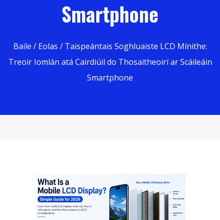
Smartphone
Baile
/
Eolas
/ Taispeántais Soghluaiste LCD Mínithe:
Treoir Iomlán atá Cairdiúil do Thosaitheoirí ar Scáileáin
Smartphone