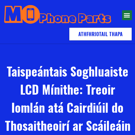
ATHFHRIOTAIL THAPA
Taispeántais Soghluaiste
LCD Mínithe: Treoir
Iomlán atá Cairdiúil do
Thosaitheoirí ar Scáileáin