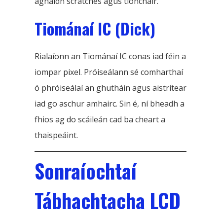
aghaidh scratches agus tionchair.
Tiománaí IC (Dick)
Rialaíonn an Tiománaí IC conas iad féin a
iompar pixel. Próiseálann sé comharthaí
ó phróiseálaí an ghutháin agus aistrítear
iad go aschur amhairc. Sin é, ní bheadh ​​a
fhios ag do scáileán cad ba cheart a
thaispeáint.
Sonraíochtaí
Tábhachtacha LCD