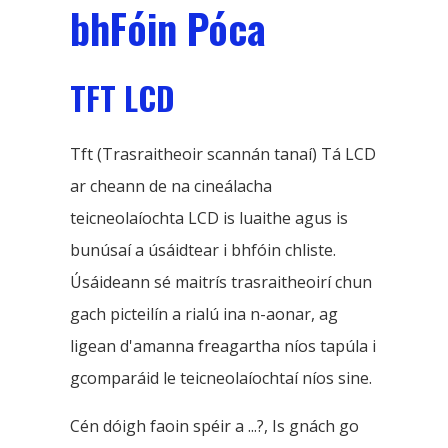
bhFóin Póca
TFT LCD
Tft (Trasraitheoir scannán tanaí) Tá LCD
ar cheann de na cineálacha
teicneolaíochta LCD is luaithe agus is
bunúsaí a úsáidtear i bhfóin chliste.
Úsáideann sé maitrís trasraitheoirí chun
gach picteilín a rialú ina n-aonar, ag
ligean d'amanna freagartha níos tapúla i
gcomparáid le teicneolaíochtaí níos sine.
Cén dóigh faoin spéir a ...?, Is gnách go