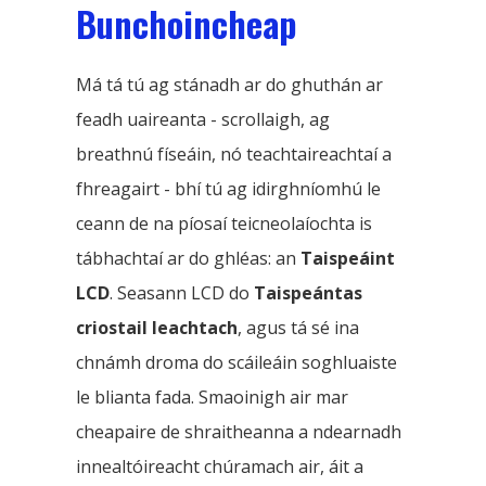
Bunchoincheap
Má tá tú ag stánadh ar do ghuthán ar
feadh uaireanta - scrollaigh, ag
breathnú físeáin, nó teachtaireachtaí a
fhreagairt - bhí tú ag idirghníomhú le
ceann de na píosaí teicneolaíochta is
tábhachtaí ar do ghléas: an
Taispeáint
LCD
. Seasann LCD do
Taispeántas
criostail leachtach
, agus tá sé ina
chnámh droma do scáileáin soghluaiste
le blianta fada. Smaoinigh air mar
cheapaire de shraitheanna a ndearnadh
innealtóireacht chúramach air, áit a