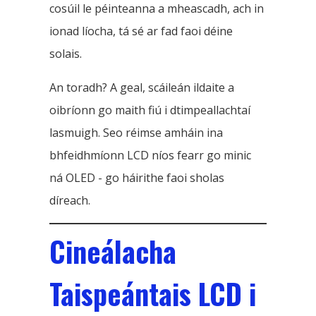
cosúil le péinteanna a mheascadh, ach in
ionad líocha, tá sé ar fad faoi déine
solais.
An toradh? A geal, scáileán ildaite a
oibríonn go maith fiú i dtimpeallachtaí
lasmuigh. Seo réimse amháin ina
bhfeidhmíonn LCD níos fearr go minic
ná OLED - go háirithe faoi sholas
díreach.
Cineálacha
Taispeántais LCD i