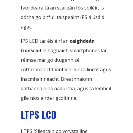
faoi deara tá an scáileán fós soiléir, is
dócha go bhfuil taispeáint IPS á úsáid
agat.
IPS LCD tar éis éirí an
caighdeán
tionscail
le haghaidh smartphones lár-
réimse mar go dtugann sé
cothromaíocht iontach idir cáilíocht agus
inacmhainneacht. Breathnaíonn
dathanna níos nádúrtha, agus tá leibhéil
gile níos airde i gcoitinne.
LTPS LCD
LTPS (Sileacain polycrystalline