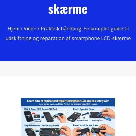
skærme
Hjem
/
Viden
/ Praktisk håndbog: En komplet guide til
udskiftning og reparation af smartphone LCD-skærme