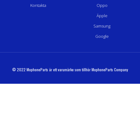
Kontakta
Oppo
Äpple
Samsung
Google
© 2022 MophoneParts är ett varumärke som tillhör MophoneParts Company