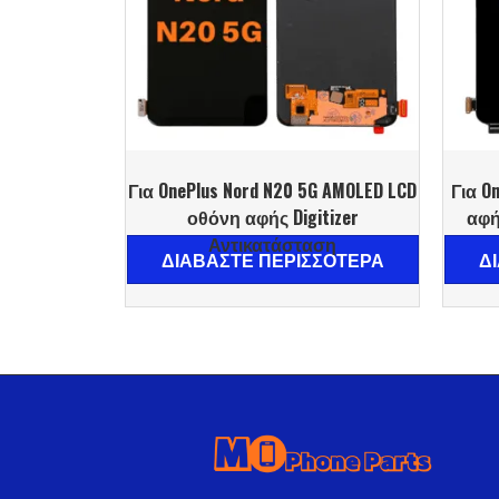
Για OnePlus Nord N20 5G AMOLED LCD
Για O
οθόνη αφής Digitizer
αφή
Αντικατάσταση
ΔΙΑΒΆΣΤΕ ΠΕΡΙΣΣΌΤΕΡΑ
Δ