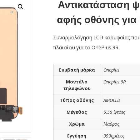
Αντικατάσταση 
αφής οθόνης για 
Συναρμολόγηση LCD κορυφαίας ποιό
πλαισίου για το OnePlus 9R
Συμβατή μάρκα
Oneplus
Μοντέλο
Oneplus 9R
τηλεφώνου
Τύπος οθόνης
AMOLED
Μέγεθος
6.55 ίντσες
Χρώμα
Μαύρος
Εγγύηση
399ημέρες