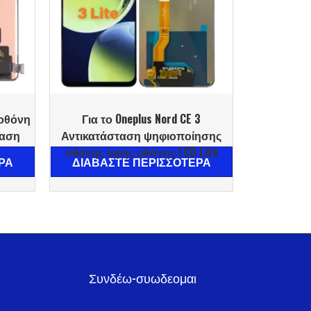
 οθόνη
Για το Oneplus Nord CE 3
ταση
Αντικατάσταση ψηφιοποίησης
οθόνης αφής οθόνης LCD Lite
ΡΑ
ΔΙΑΒΆΣΤΕ ΠΕΡΙΣΣΌΤΕΡΑ
Συνδέω-συωδεομαι