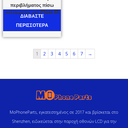
περιβλήματος πίσω
καλύμματος για iPhone XR
ΔΙΑΒΆΣΤΕ
ΠΕΡΙΣΣΌΤΕΡΑ
1
2
3
4
5
6
7
→
MoPhoneParts, εγκατεστημένος σε 2017 και βρίσκεται στο
Shenzhen, ειδικεύεται στην παροχή οθονών LCD για την