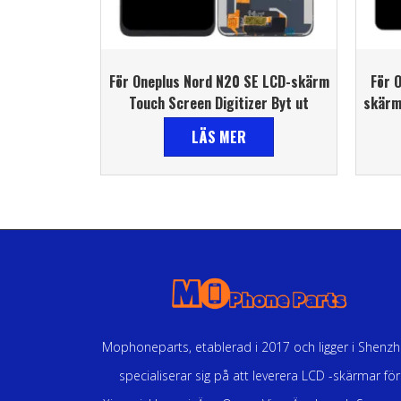
För Oneplus Nord N20 SE LCD-skärm
För 
Touch Screen Digitizer Byt ut
skärm
LÄS MER
Mophoneparts, etablerad i 2017 och ligger i Shenzh
specialiserar sig på att leverera LCD -skärmar för