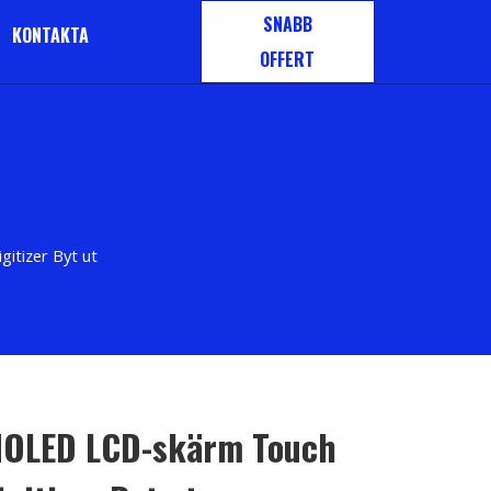
SNABB
KONTAKTA
OFFERT
itizer Byt ut
MOLED LCD-skärm Touch