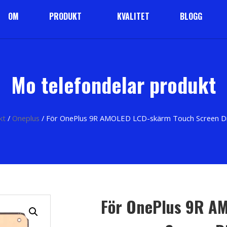
OM
PRODUKT
KVALITET
BLOGG
Mo telefondelar produkt
kt
/
Oneplus
/ För OnePlus 9R AMOLED LCD-skärm Touch Screen Dig
För OnePlus 9R A