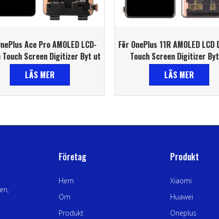
OnePlus Ace Pro AMOLED LCD-
För OnePlus 11R AMOLED LCD D
 Touch Screen Digitizer Byt ut
Touch Screen Digitizer Byt
LÄS MER
LÄS MER
Företag
Produkt
Hem
Xiaomi
en,
Om
Huawei
Produkt
Oneplus