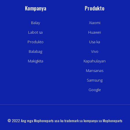
Kompanya
Produkto
Balay
Xiaomi
Labot sa
Huawei
Produkto
Usa ka
Balabag
Vivo
Makigkita
Kapahulayan
Mansanas
Samsung
Google
© 2022 Ang mga Mophoneparts usa ka trademark sa kompanya sa Mophoneparts