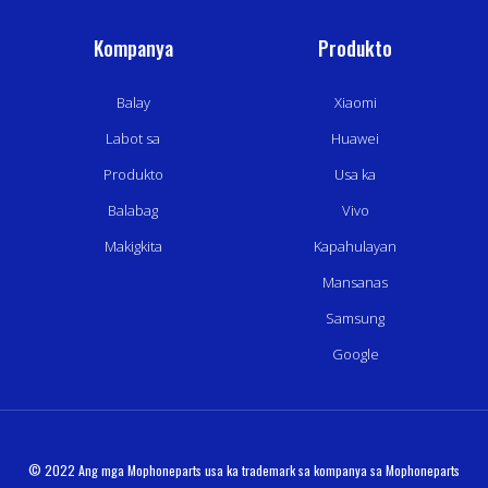
Kompanya
Produkto
Balay
Xiaomi
Labot sa
Huawei
Produkto
Usa ka
Balabag
Vivo
Makigkita
Kapahulayan
Mansanas
Samsung
Google
© 2022 Ang mga Mophoneparts usa ka trademark sa kompanya sa Mophoneparts