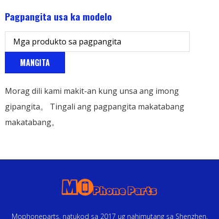
Pagpangita usa ka modelo
MANGITA
Morag dili kami makit-an kung unsa ang imong
gipangita。 Tingali ang pagpangita makatabang
makatabang。
Mophoneparts, natukod sa 2017 ug nahimutang sa Shenzhen,