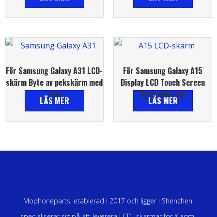
För Samsung Galaxy A31 LCD-
För Samsung Galaxy A15
skärm Byte av pekskärm med
Display LCD Touch Screen
ram
Byte med ram
LÄS MER
LÄS MER
Mophoneparts, etablerad i 2017 och ligger i Shenzhen,
specialiserar sig på att leverera LCD -skärmar för Xiaomi,