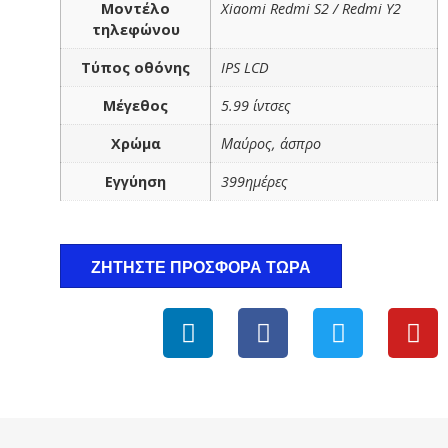
Μοντέλο
Xiaomi Redmi S2 / Redmi Y2
τηλεφώνου
Τύπος οθόνης
IPS LCD
Μέγεθος
5.99 ίντσες
Χρώμα
Μαύρος, άσπρο
Εγγύηση
399ημέρες
ΖΗΤΉΣΤΕ ΠΡΟΣΦΟΡΆ ΤΏΡΑ