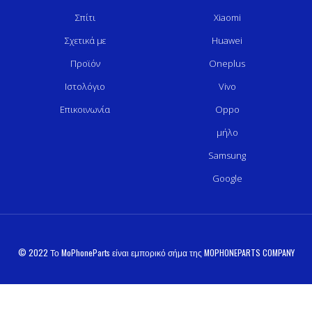
Σπίτι
Xiaomi
Σχετικά με
Huawei
Προϊόν
Oneplus
Ιστολόγιο
Vivo
Επικοινωνία
Oppo
μήλο
Samsung
Google
© 2022 Το MoPhoneParts είναι εμπορικό σήμα της MOPHONEPARTS COMPANY