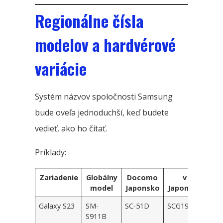
Regionálne čísla
modelov a hardvérové ​​
variácie
Systém názvov spoločnosti Samsung
bude oveľa jednoduchší, keď budete
vedieť, ako ho čítať.
Príklady:
Zariadenie
Globálny
Docomo
v
model
Japonsko
Japonsku
Galaxy S23
SM-
SC-51D
SCG19
S911B