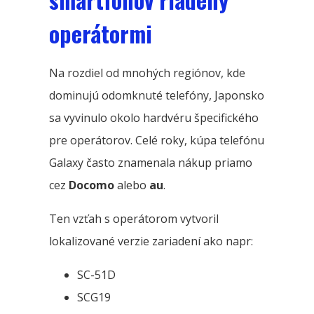
operátormi
Na rozdiel od mnohých regiónov, kde
dominujú odomknuté telefóny, Japonsko
sa vyvinulo okolo hardvéru špecifického
pre operátorov. Celé roky, kúpa telefónu
Galaxy často znamenala nákup priamo
cez
Docomo
alebo
au
.
Ten vzťah s operátorom vytvoril
lokalizované verzie zariadení ako napr:
SC-51D
SCG19