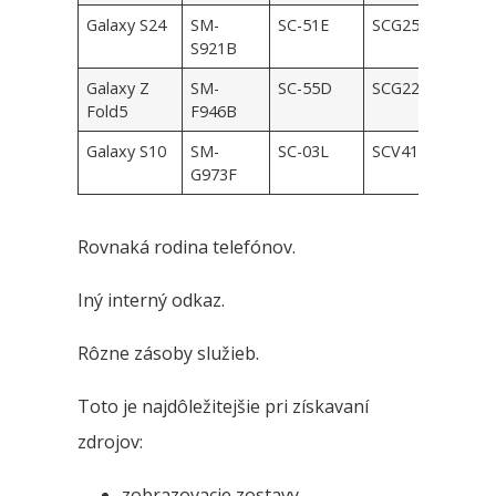
Galaxy S24
SM-
SC-51E
SCG25
S921B
Galaxy Z
SM-
SC-55D
SCG22
Fold5
F946B
Galaxy S10
SM-
SC-03L
SCV41
G973F
Rovnaká rodina telefónov.
Iný interný odkaz.
Rôzne zásoby služieb.
Toto je najdôležitejšie pri získavaní
zdrojov:
zobrazovacie zostavy