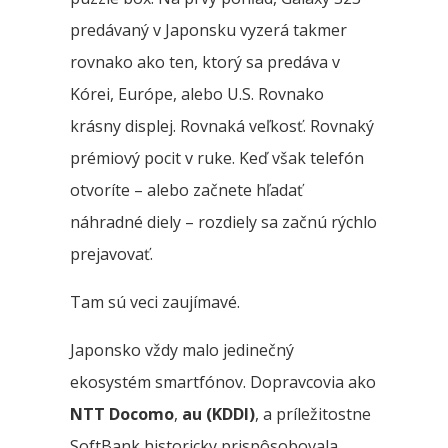
predávaný v Japonsku vyzerá takmer
rovnako ako ten, ktorý sa predáva v
Kórei, Európe, alebo U.S. Rovnako
krásny displej. Rovnaká veľkosť. Rovnaký
prémiový pocit v ruke. Keď však telefón
otvoríte – alebo začnete hľadať
náhradné diely – rozdiely sa začnú rýchlo
prejavovať.
Tam sú veci zaujímavé.
Japonsko vždy malo jedinečný
ekosystém smartfónov. Dopravcovia ako
NTT Docomo
,
au (KDDI)
, a príležitostne
SoftBank historicky prispôsobovala