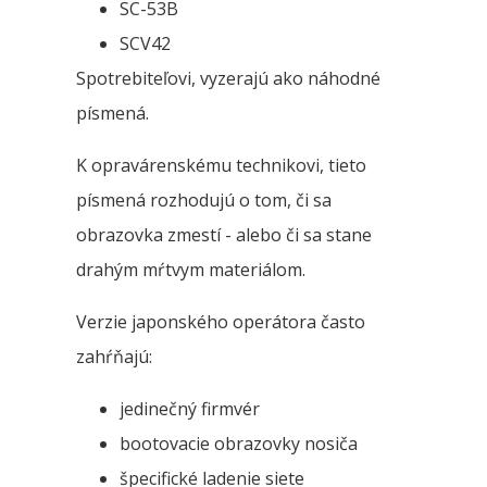
SC-53B
SCV42
Spotrebiteľovi, vyzerajú ako náhodné
písmená.
K opravárenskému technikovi, tieto
písmená rozhodujú o tom, či sa
obrazovka zmestí - alebo či sa stane
drahým mŕtvym materiálom.
Verzie japonského operátora často
zahŕňajú:
jedinečný firmvér
bootovacie obrazovky nosiča
špecifické ladenie siete