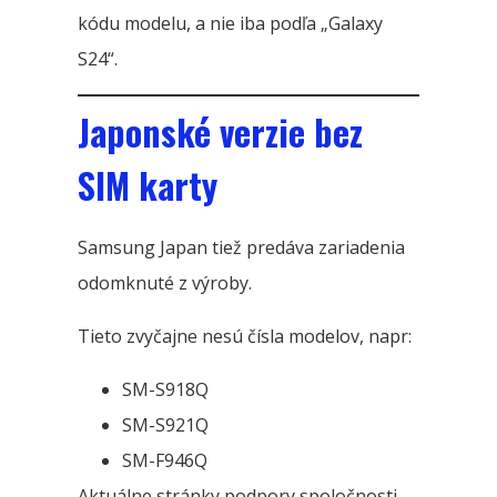
kódu modelu, a nie iba podľa „Galaxy
S24“.
Japonské verzie bez
SIM karty
Samsung Japan tiež predáva zariadenia
odomknuté z výroby.
Tieto zvyčajne nesú čísla modelov, napr:
SM-S918Q
SM-S921Q
SM-F946Q
Aktuálne stránky podpory spoločnosti