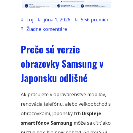
Loj
júna 1, 2026
5:56 premiér
Žiadne komentáre
Prečo sú verzie
obrazovky Samsung v
Japonsku odlišné
Ak pracujete v opravárenstve mobilov,
renovácia telefónu, alebo veľkoobchod s
obrazovkami, Japonský trh
Displeje
smartfónov Samsung
môže sa cítiť ako
puzzle box. Na prvý pohľad, Galaxy S23