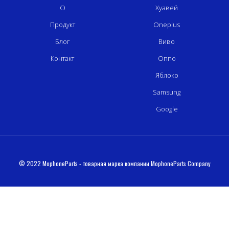
О
Хуавей
Продукт
Oneplus
Блог
Виво
Контакт
Оппо
Яблоко
Samsung
Google
© 2022 MophoneParts - товарная марка компании MophoneParts Company