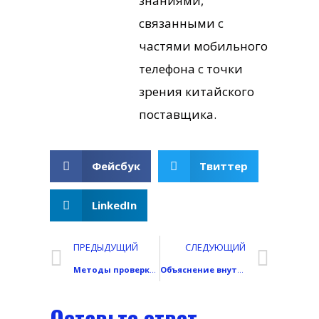
знаниями,
связанными с
частями мобильного
телефона с точки
зрения китайского
поставщика.
Фейсбук
Твиттер
LinkedIn
ПРЕДЫДУЩИЙ
СЛЕДУЮЩИЙ
Методы проверки ЖК-экрана смартфона: Практическое тестирование на наличие дефектов, Трогать, и качество отображения
Объяснение внутренних компонентов смартфона: Внутри современного прецизионного электронного устройства
Оставьте ответ