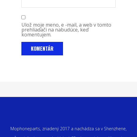
Ulož moje meno, e -mail, a web v tomto
prehliadači na nabudúce, keď
komentujem.
Mophoneparts, zriadený 2017 a nachádza sa v Shenzhene,