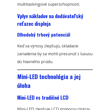
multitaskingové superschopnosti.
Vplyv nákladov na dodávateľský
reťazec displeja
Dlhodobý trhový potenciál
Keď sa výnosy zlepšujú, skladacie
zariadenia by sa mohli presunúť z luxusu
do hlavného prúdu.
Mini-LED technológia a jej
úloha
Mini-LED vs tradičné LCD
Mini-LED zlepšuje LCD pomocou tisícov