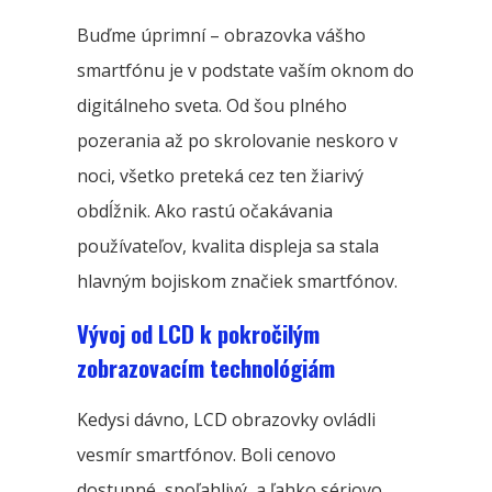
Buďme úprimní – obrazovka vášho
smartfónu je v podstate vaším oknom do
digitálneho sveta. Od šou plného
pozerania až po skrolovanie neskoro v
noci, všetko preteká cez ten žiarivý
obdĺžnik. Ako rastú očakávania
používateľov, kvalita displeja sa stala
hlavným bojiskom značiek smartfónov.
Vývoj od LCD k pokročilým
zobrazovacím technológiám
Kedysi dávno, LCD obrazovky ovládli
vesmír smartfónov. Boli cenovo
dostupné, spoľahlivý, a ľahko sériovo