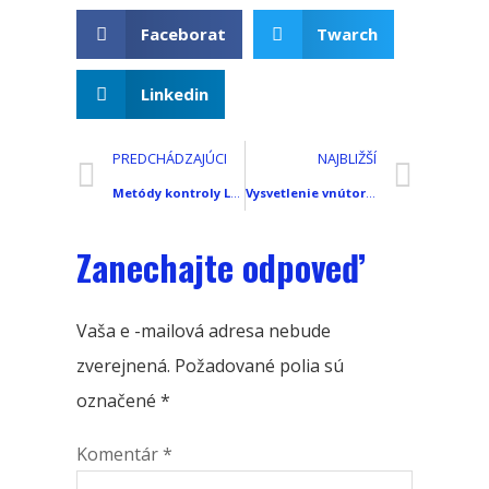
Faceborat
Twarch
Linkedin
PREDCHÁDZAJÚCI
NAJBLIŽŠÍ
Metódy kontroly LCD obrazovky smartfónu: Praktické testovanie chýb, Dotknite sa, a Kvalita zobrazenia
Vysvetlenie vnútorných komponentov smartfónu: Vnútri moderného presného elektronického zariadenia
Zanechajte odpoveď
Vaša e -mailová adresa nebude
zverejnená.
Požadované polia sú
označené
*
Komentár
*