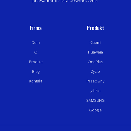
przesadnymi 7 lata doświadczenia.
Firma
Produkt
Dom
Xiaomi
O
Huaweia
Produkt
OnePlus
Blog
Życie
Kontakt
Przeciwny
Jabłko
SAMSUNG
Google