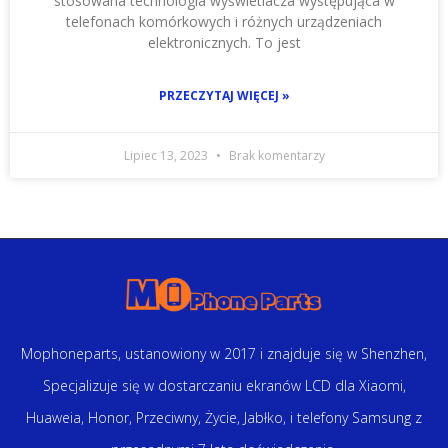
stosowana technologia wyświetlacza występująca w
telefonach komórkowych i różnych urządzeniach
elektronicznych. To jest
PRZECZYTAJ WIĘCEJ »
Lipiec 13, 2023
Brak komentarzy
Mophoneparts, ustanowiony w 2017 i znajduje się w Shenzhen,
Specjalizuje się w dostarczaniu ekranów LCD dla Xiaomi,
Huaweia, Honor, Przeciwny, Życie, Jabłko, i telefony Samsung z