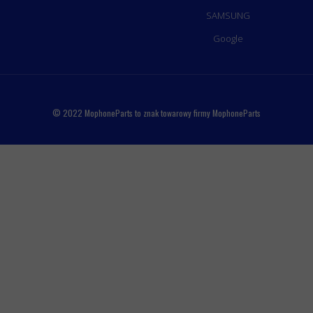
SAMSUNG
Google
© 2022 MophoneParts to znak towarowy firmy MophoneParts