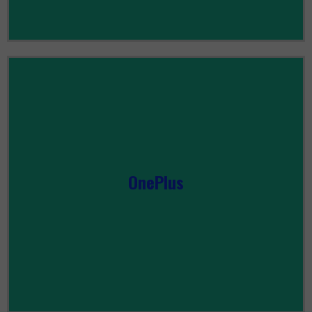
OnePlus
ZOBACZ WSZYSTKIE