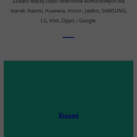
Zobacz więcej części telefonów komórkowych dla
ZOBACZ WSZYSTKIE
marek: Xiaomi, Huaweia, Honor, Jabłko, SAMSUNG,
LG, Vivo, Oppo, i Google.
Xiaomi
ZOBACZ WSZYSTKIE