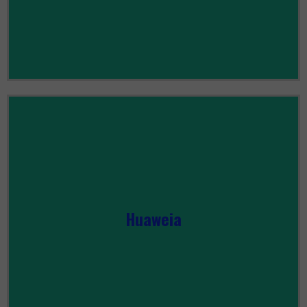
Huaweia
ZOBACZ WSZYSTKIE