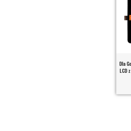
Dla G
LCD z