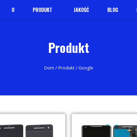
O
PRODUKT
JAKOŚĆ
BLOG
Produkt
Dom
/
Produkt
/ Google