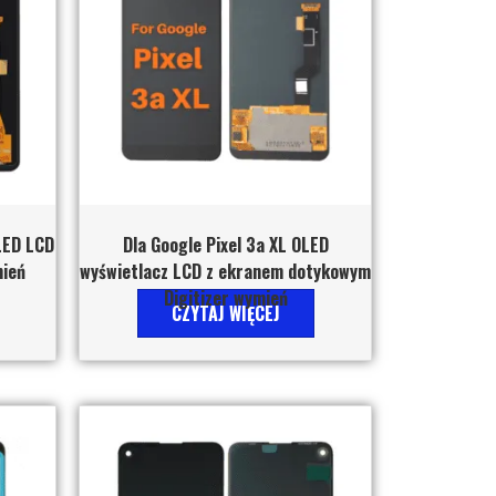
LED LCD
Dla Google Pixel 3a XL OLED
mień
wyświetlacz LCD z ekranem dotykowym
Digitizer wymień
CZYTAJ WIĘCEJ