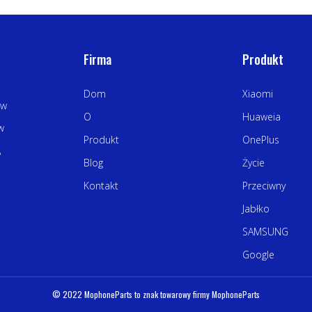
Firma
Produkt
Dom
Xiaomi
 w
O
Huaweia
w
Produkt
OnePlus
,
Blog
Życie
Kontakt
Przeciwny
Jabłko
SAMSUNG
Google
© 2022 MophoneParts to znak towarowy firmy MophoneParts