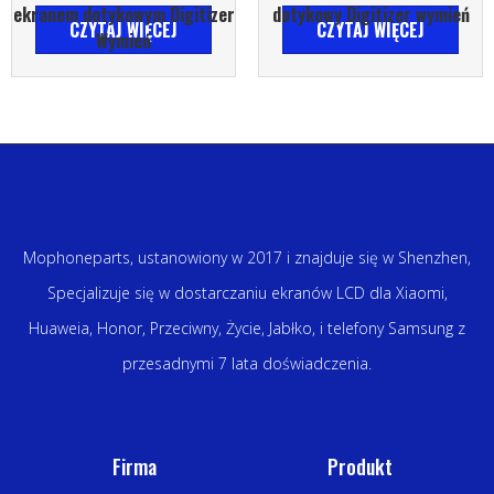
ekranem dotykowym Digitizer
dotykowy Digitizer wymień
CZYTAJ WIĘCEJ
CZYTAJ WIĘCEJ
Wymień
Mophoneparts, ustanowiony w 2017 i znajduje się w Shenzhen,
Specjalizuje się w dostarczaniu ekranów LCD dla Xiaomi,
Huaweia, Honor, Przeciwny, Życie, Jabłko, i telefony Samsung z
przesadnymi 7 lata doświadczenia.
Firma
Produkt