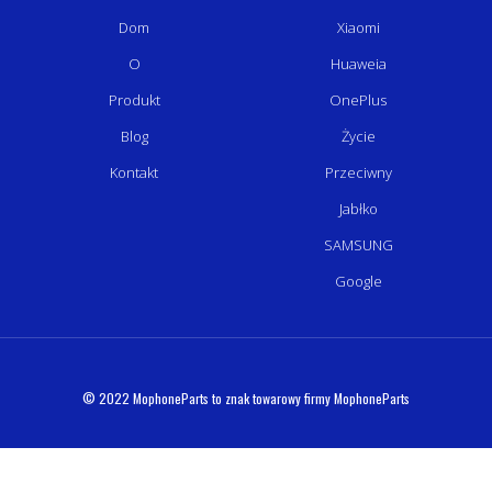
Dom
Xiaomi
O
Huaweia
Produkt
OnePlus
Blog
Życie
Kontakt
Przeciwny
Jabłko
SAMSUNG
Google
© 2022 MophoneParts to znak towarowy firmy MophoneParts