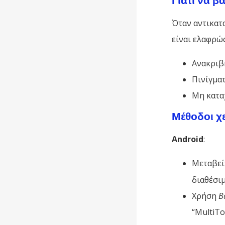
Όταν αντικατ
είναι ελαφρώ
Ανακριβ
Πινίγμα
Μη κατα
Μέθοδοι χ
Android
:
Μεταβεί
διαθέσιμ
Χρήση
Β
“MultiTo