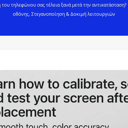
η του τηλεφώνου σας τέλεια ξανά μετά την αντικατάσταση
οθόνης, Στεγανοποίηση & Δοκιμή λειτουργιών