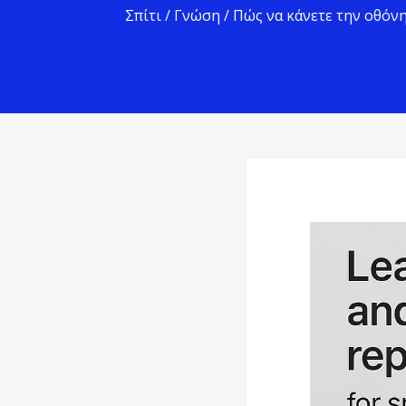
Σπίτι
/
Γνώση
/ Πώς να κάνετε την οθόν