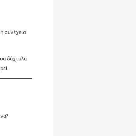
τη συνέχεια
όσα δάχτυλα
ρεί.
ένα?