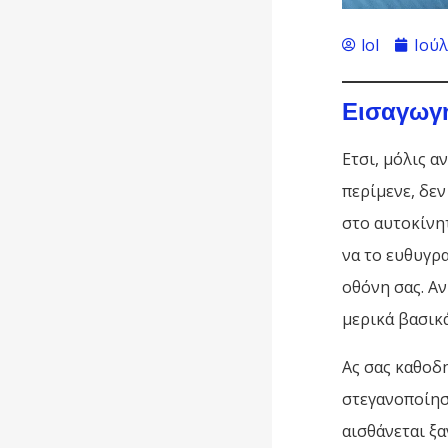
lol
Ιούλ
Εισαγωγ
Ετσι, μόλις 
περίμενε, δεν
στο αυτοκίνη
να το ευθυγρα
οθόνη σας. Αν
μερικά βασικ
Ας σας καθοδ
στεγανοποίησ
αισθάνεται ξα