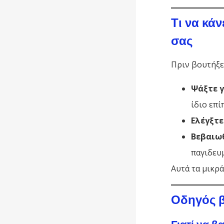
Τι να κά
σας
Πριν βουτήξε
Ψάξτε γ
ίδιο επί
Ελέγξτε
Βεβαιωθ
παγιδευμ
Αυτά τα μικρ
Οδηγός 
Γιατί να β