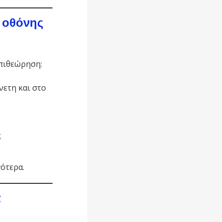
ς οθόνης
επιθεώρηση:
νετη και στο
ς
ότερα.
α