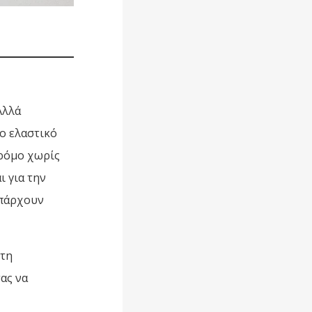
Αλλά
έο ελαστικό
δρόμο χωρίς
ι για την
υπάρχουν
 τη
ας να