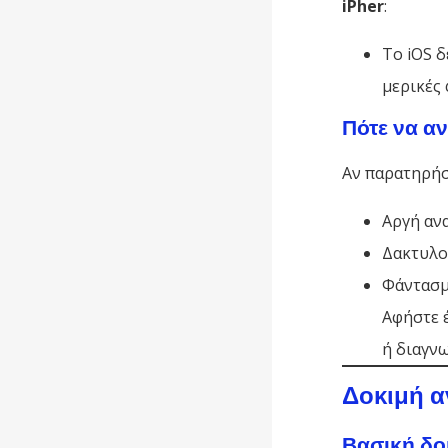
iPher
:
Το iOS 
μερικές 
Πότε να α
Αν παρατηρήσ
Αργή αν
Δακτυλο
Φάντασμ
Αφήστε 
ή διαγνω
Δοκιμή α
Βασική δο