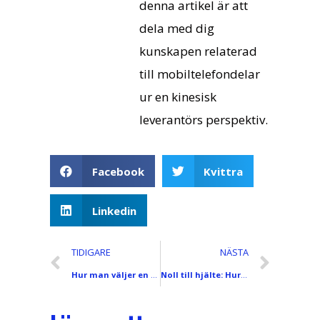
denna artikel är att
dela med dig
kunskapen relaterad
till mobiltelefondelar
ur en kinesisk
leverantörs perspektiv.
Facebook
Kvittra
Linkedin
TIDIGARE
NÄSTA
Hur man väljer en telefonskärm utan att bli lurad? Ultimat guide för nybörjare
Noll till hjälte: Hur man byter ut en telefonskärm med noll erfarenhet (Uppsättning verktyg + Användningstips ingår)