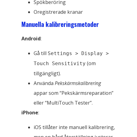
Spökberöring
Oregistrerade kranar
Manuella kalibreringsmetoder
Android
:
Gå till
Settings > Display >
(om
Touch Sensitivity
tillgängligt).
Använda
Pekskärmskalibrering
appar som “Pekskärmsreparation”
eller “MultiTouch Tester”.
iPhone
:
iOS tillåter inte manuell kalibrering,
men en hård återställning justerar