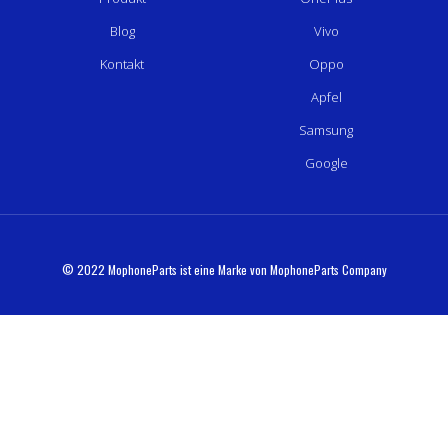
Blog
Vivo
Kontakt
Oppo
Apfel
Samsung
Google
© 2022 MophoneParts ist eine Marke von MophoneParts Company