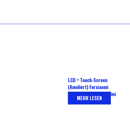
LCD + Touch-Screen
(Amoliert) Forxiaomi
Redmi 10x Pro 5G Redmi
MEHR LESEN
10x 5G