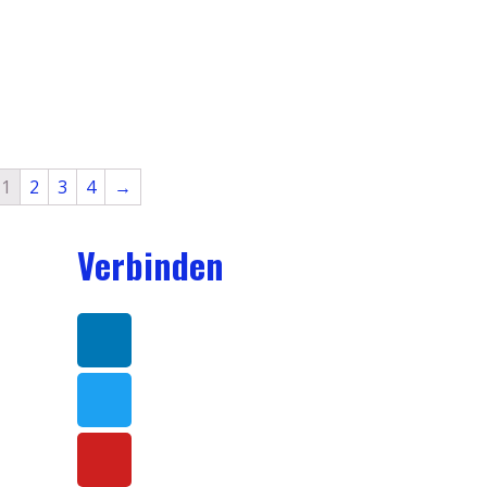
1
2
3
4
→
Verbinden