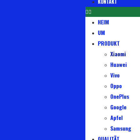
KONTAKT
HEIM
UM
PRODUKT
Xiaomi
Huawei
Vivo
Oppo
OnePlus
Google
Apfel
Samsung
QUALITÄT